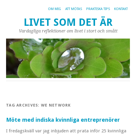
OM MIG
ATT MÖTAS
PRAKTISKA TIPS
KONTAKT
LIVET SOM DET ÄR
Vardagliga reflektioner om livet i stort och smått
TAG ARCHIVES:
WE NETWORK
Möte med indiska kvinnliga entreprenörer
I fredagskväll var jag inbjuden att prata inför 25 kvinnliga