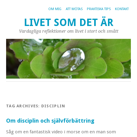
OM MIG
ATT MÖTAS
PRAKTISKA TIPS
KONTAKT
LIVET SOM DET ÄR
Vardagliga reflektioner om livet i stort och smått
TAG ARCHIVES:
DISCIPLIN
Om disciplin och självförbättring
Såg om en fantastisk video i morse om en man som