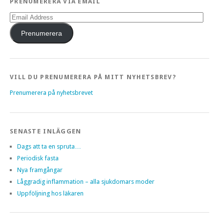
PRENUMERERA VIA EMAIL
Email
Address
Prenumerera
VILL DU PRENUMERERA PÅ MITT NYHETSBREV?
Prenumerera på nyhetsbrevet
SENASTE INLÄGGEN
Dags att ta en spruta…
Periodisk fasta
Nya framgångar
Låggradig inflammation – alla sjukdomars moder
Uppföljning hos läkaren