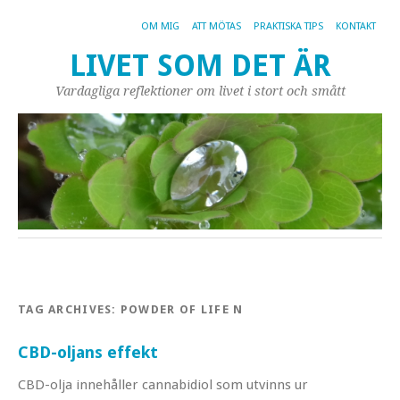
OM MIG
ATT MÖTAS
PRAKTISKA TIPS
KONTAKT
LIVET SOM DET ÄR
Vardagliga reflektioner om livet i stort och smått
TAG ARCHIVES:
POWDER OF LIFE N
CBD-oljans effekt
CBD-olja innehåller cannabidiol som utvinns ur